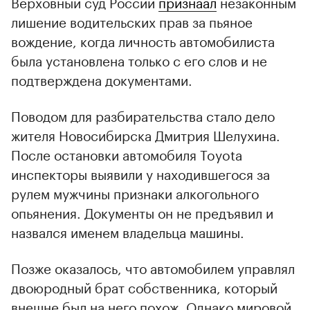
Верховный суд России
признаал
незаконным
лишение водительских прав за пьяное
вождение, когда личность автомобилиста
была установлена только с его слов и не
подтверждена документами.
Поводом для разбирательства стало дело
жителя Новосибирска Дмитрия Шелухина.
00:00
/
00:00
После остановки автомобиля Toyota
инспекторы выявили у находившегося за
рулем мужчины признаки алкогольного
опьянения. Документы он не предъявил и
назвался именем владельца машины.
Позже оказалось, что автомобилем управлял
двоюродный брат собственника, который
внешне был на него похож. Однако мировой