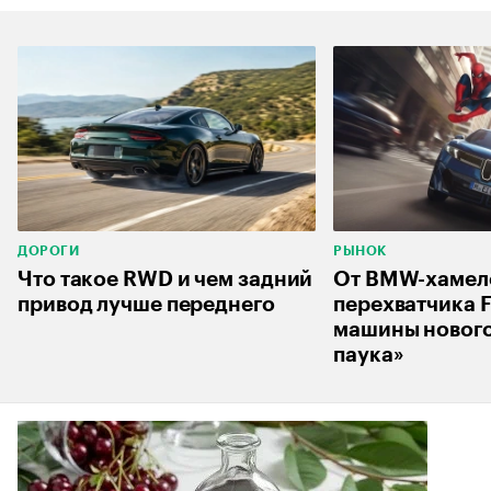
ДОРОГИ
РЫНОК
Что такое RWD и чем задний
От BMW-хамел
привод лучше переднего
перехватчика F
машины нового
паука»