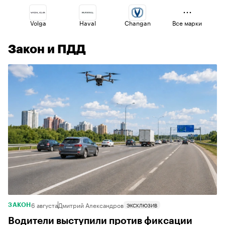
Volga
Haval
Changan
Все марки
Закон и ПДД
Geely
Omoda
Voyah
Jaecoo
Esteo
Lada
6 августа
Дмитрий Александров
ЭКСКЛЮЗИВ
ЗАКОН
Водители выступили против фиксации