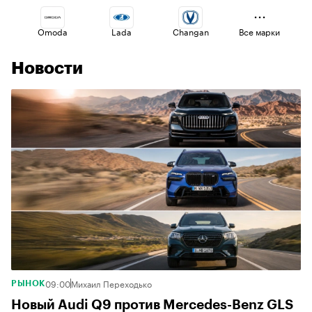
Omoda
Lada
Changan
Все марки
Новости
Geely
Esteo
Volga
Haval
Jaecoo
Voyah
09:00
Михаил Переходько
РЫНОК
Новый Audi Q9 против Mercedes-Benz GLS