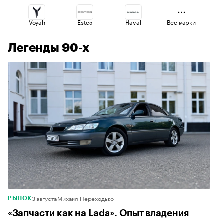
Voyah
Esteo
Haval
Все марки
Легенды 90-х
Omoda
Lada
Changan
Geely
Jaecoo
Volga
3 августа
Михаил Переходько
РЫНОК
«Запчасти как на Lada». Опыт владения