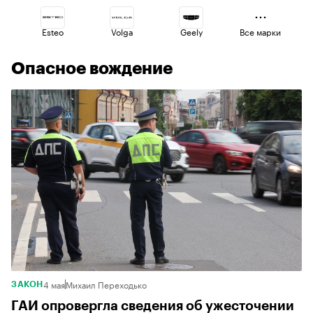
Esteo
Volga
Geely
Все марки
Опасное вождение
Haval
Changan
Lada
Jaecoo
Omoda
Voyah
4 мая
Михаил Переходько
ЗАКОН
ГАИ опровергла сведения об ужесточении