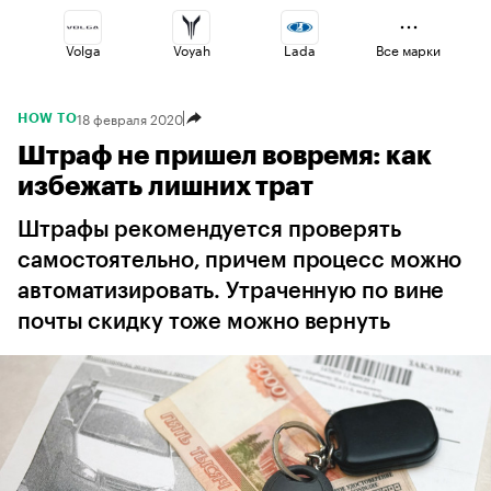
Volga
Voyah
Lada
Все марки
18 февраля 2020
HOW TO
Haval
Omoda
Changan
Штраф не пришел вовремя: как
избежать лишних трат
Jaecoo
Esteo
Geely
Штрафы рекомендуется проверять
самостоятельно, причем процесс можно
автоматизировать. Утраченную по вине
почты скидку тоже можно вернуть