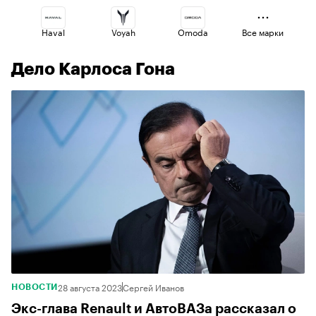
Haval
Voyah
Omoda
Все марки
Дело Карлоса Гона
Geely
Changan
Esteo
Jaecoo
Volga
Lada
28 августа 2023
Сергей Иванов
НОВОСТИ
Экс-глава Renault и АвтоВАЗа рассказал о