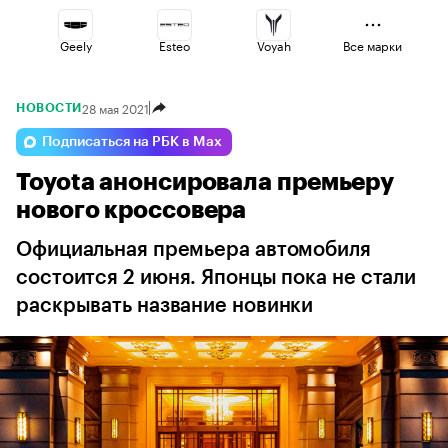
Geely
Esteo
Voyah
Все марки
28 мая 2021
НОВОСТИ
Lada
Haval
Changan
Подписаться на РБК в Max
Toyota анонсировала премьеру
Volga
Jaecoo
Omoda
нового кроссовера
Официальная премьера автомобиля
состоится 2 июня. Японцы пока не стали
раскрывать название новинки