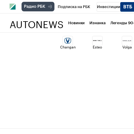
Подписка на РБК
Инвестиции
AUTONEWS
РБК Вино
Спорт
Школа управлени
Новинки
Изнанка
Легенды 90
Национальные проекты
Город
Ст
Changan
Esteo
Volga
Кредитные рейтинги
Франшизы
Политика
Экономика
Бизнес
Т