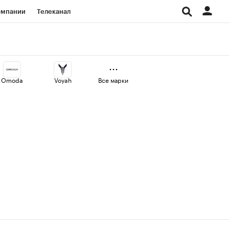
омпании
Телеканал
изионеры
дования
Omoda
Voyah
Все марки
Проверка контрагентов