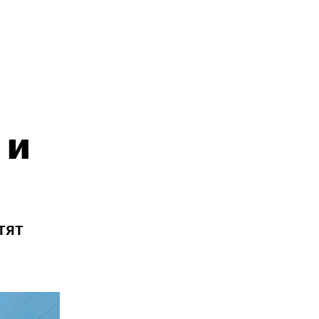
 и
тят