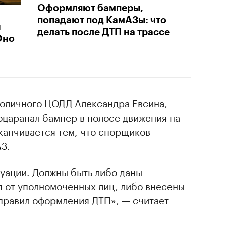
Оформляют бамперы,
попадают под КамАЗы: что
и
делать после ДТП на трассе
Оно
толичного ЦОДД Александра Евсина,
оцарапал бампер в полосе движения на
канчивается тем, что спорщиков
АЗ
.
туации. Должны быть либо даны
от уполномоченных лиц, либо внесены
правил оформления ДТП», — считает