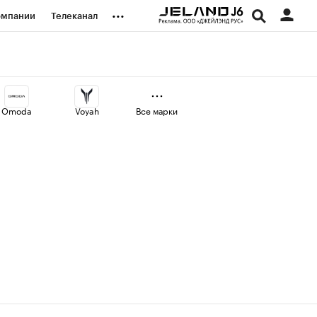
...
омпании
Телеканал
изионеры
дования
Omoda
Voyah
Все марки
наличной валюты