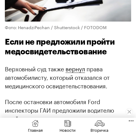
Фото: HenadziPechan / Shutterstock / FOTODOM
Если не предложили пройти
медосвидетельствование
Верховный суд также
вернул
права
автомобилисту, который отказался от
медицинского освидетельствования.
После остановки автомобиля Ford
инспекторы ГАИ предложили водителю
пройти проверку на состояние опьянения,
однако не уточнили, что речь идет именно о
Главная
Новости
Вторичка
медицинском освидетельствовании, как того