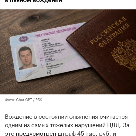
в пьяном вождении
Фото: Chat GPT / РБК
Вождение в состоянии опьянения считается
одним из самых тяжелых нарушений ПДД. За
это
предусмотрен
штраф 45 тыс. руб. и