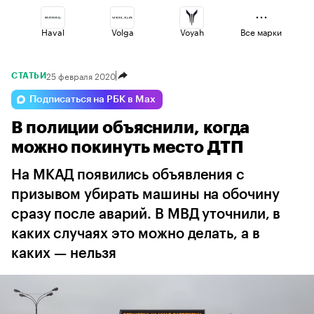
Haval
Volga
Voyah
Все марки
25 февраля 2020
СТАТЬИ
Lada
Esteo
Changan
Подписаться на РБК в Max
В полиции объяснили, когда
Geely
Omoda
Jaecoo
можно покинуть место ДТП
На МКАД появились объявления с
призывом убирать машины на обочину
сразу после аварий. В МВД уточнили, в
каких случаях это можно делать, а в
каких — нельзя