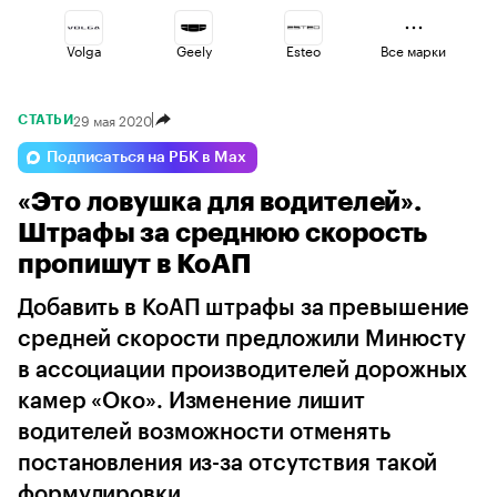
Volga
Geely
Esteo
Все марки
29 мая 2020
СТАТЬИ
Lada
Jaecoo
Haval
Подписаться на РБК в Max
«Это ловушка для водителей».
Voyah
Omoda
Changan
Штрафы за среднюю скорость
пропишут в КоАП
Добавить в КоАП штрафы за превышение
средней скорости предложили Минюсту
в ассоциации производителей дорожных
камер «Око». Изменение лишит
водителей возможности отменять
постановления из-за отсутствия такой
формулировки