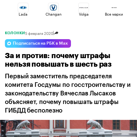
Lada
Changan
Volga
Все марки
5 февраля 2020
КОЛОНКИ
Haval
Voyah
Geely
Подписаться на РБК в Max
За и против: почему штрафы
Jaecoo
Esteo
Omoda
нельзя повышать в шесть раз
Первый заместитель председателя
комитета Госдумы по госстроительству и
законодательству Вячеслав Лысаков
объясняет, почему повышать штрафы
ГИБДД бесполезно