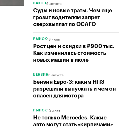
6 августа
ЗАКОН
Суды и новые траты. Чем еще
грозит водителям запрет
сверхвыплат по ОСАГО
13 июля
РЫНОК
Рост цен и скидки в ₽900 тыс.
Как изменилась стоимость
новых машин в июле
6 августа
БЕНЗИН
Бензин Евро-3: каким НПЗ
разрешили выпускать и чем он
опасен для мотора
10 июля
РЫНОК
Не только Mercedes. Какие
авто могут стать «кирпичами»