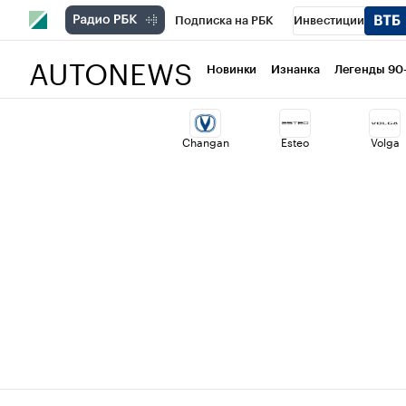
Подписка на РБК
Инвестиции
AUTONEWS
РБК Вино
Спорт
Школа управлени
Новинки
Изнанка
Легенды 90
Национальные проекты
Город
Ст
Changan
Esteo
Volga
Кредитные рейтинги
Франшизы
Проверка контрагентов
Политика