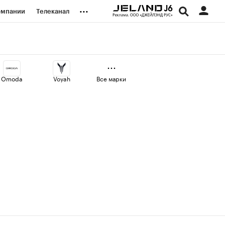
...
омпании
Телеканал
изионеры
дования
Omoda
Voyah
Все марки
наличной валюты