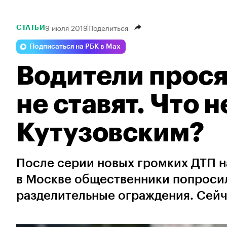
9 июля 2019
Поделиться
СТАТЬИ
Подписаться на РБК в Max
Водители прося
не ставят. Что н
Кутузовским?
После серии новых громких ДТП н
в Москве общественники попроси
разделительные ограждения. Сейча