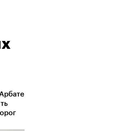
их
 Арбате
ть
дорог