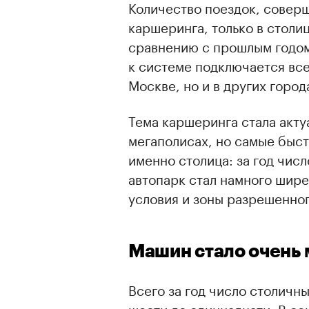
Количество поездок, совер
каршеринга, только в столи
сравнению с прошлым годом,
к системе подключается все
Москве, но и в других город
Тема каршеринга стала акту
мегаполисах, но самые быс
именно столица: за год чис
автопарк стал намного шире
условия и зоны разрешенно
Машин стало очень 
Всего за год число столичн
шести до одиннадцати. В се