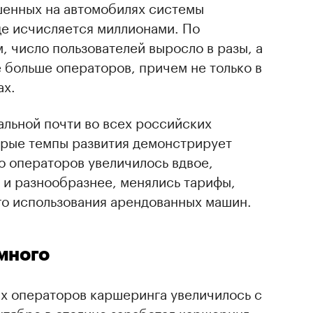
шенных на автомобилях системы
це исчисляется миллионами. По
 число пользователей выросло в разы, а
 больше операторов, причем не только в
ах.
альной почти во всех российских
трые темпы развития демонстрирует
ло операторов увеличилось вдвое,
 и разнообразнее, менялись тарифы,
го использования арендованных машин.
много
ых операторов каршеринга увеличилось с
нтябре в столице заработал каршеринг