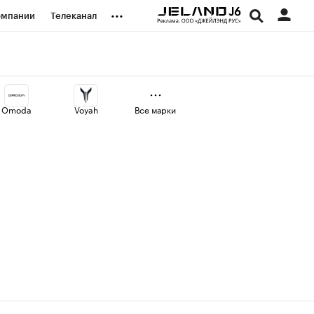
...
омпании
Телеканал
изионеры
дования
Omoda
Voyah
Все марки
наличной валюты