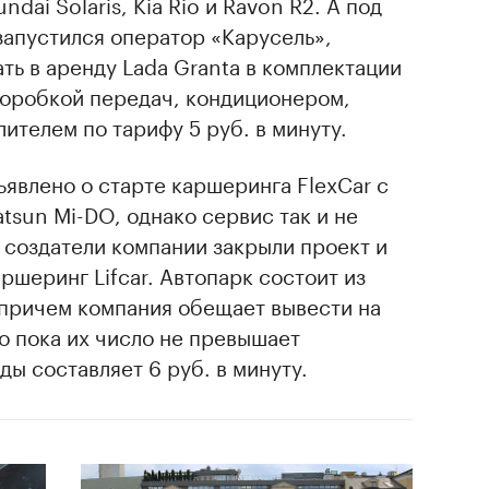
ndai Solaris, Kia Rio и Ravon R2. А под
запустился оператор «Карусель»,
ть в аренду Lada Granta в комплектации
коробкой передач, кондиционером,
ителем по тарифу 5 руб. в минуту.
ъявлено о старте каршеринга FlexCar с
tsun Mi-DO, однако сервис так и не
 создатели компании закрыли проект и
ршеринг Lifсar. Автопарк состоит из
 причем компания обещает вывести на
о пока их число не превышает
ды составляет 6 руб. в минуту.