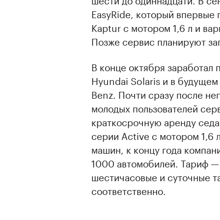
EasyRide, который впервые
Kaptur с мотором 1,6 л и ва
Позже сервис планируют зап
В конце октября заработал 
Hyundai Solaris и в будуще
Benz. Почти сразу после не
молодых пользователей сер
00:00
/
00:00
краткосрочную аренду седа
серии Active с мотором 1,6
машин, к концу года компан
1000 автомобилей. Тариф — 7
шестичасовые и суточные та
соответственно.