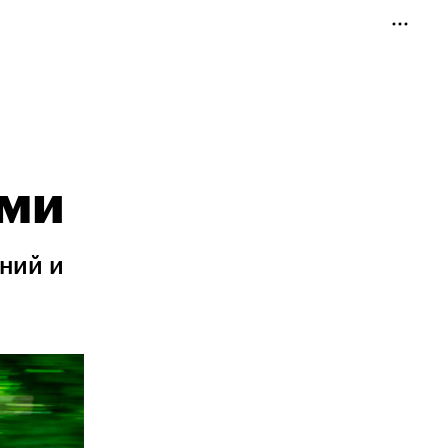
ами
ний и