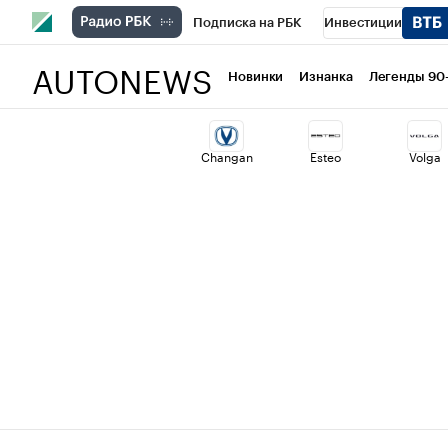
Подписка на РБК
Инвестиции
AUTONEWS
РБК Вино
Спорт
Школа управлени
Новинки
Изнанка
Легенды 90
Национальные проекты
Город
Ст
Changan
Esteo
Volga
Кредитные рейтинги
Франшизы
Проверка контрагентов
Политика