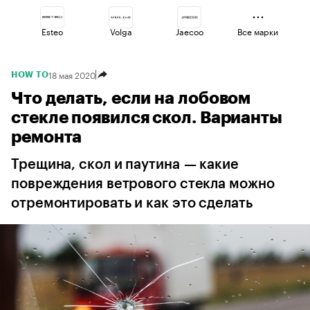
Esteo
Volga
Jaecoo
Все марки
18 мая 2020
HOW TO
Haval
Lada
Geely
Что делать, если на лобовом
стекле появился скол. Варианты
Voyah
Omoda
Changan
ремонта
Трещина, скол и паутина — какие
повреждения ветрового стекла можно
отремонтировать и как это сделать