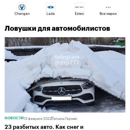
Changan
Lada
Esteo
Все марки
Ловушки для автомобилистов
Volga
Omoda
Jaecoo
Voyah
Geely
Haval
13 февраля 2022
Татьяна Герман
НОВОСТИ
23 разбитых авто. Как снег и