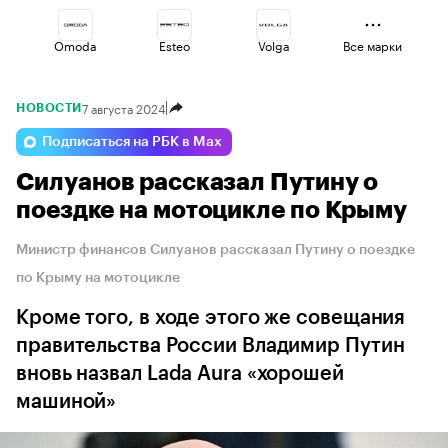
Omoda
Esteo
Volga
Все марки
7 августа 2024
НОВОСТИ
Lada
Voyah
Jaecoo
Подписаться на РБК в Max
Силуанов рассказал Путину о
Changan
Haval
Geely
поездке на мотоцикле по Крыму
Министр финансов Силуанов рассказал Путину о поездке
по Крыму на мотоцикле
Кроме того, в ходе этого же совещания
правительства России Владимир Путин
вновь назвал Lada Aura «хорошей
машиной»