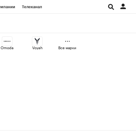
омпании
Телеканал
изионеры
дования
Omoda
Voyah
Все марки
Проверка контрагентов