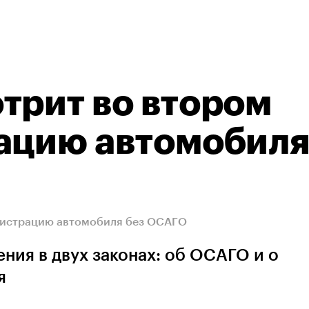
трит во втором
рацию автомобил
егистрацию автомобиля без ОСАГО
ния в двух законах: об ОСАГО и о
я