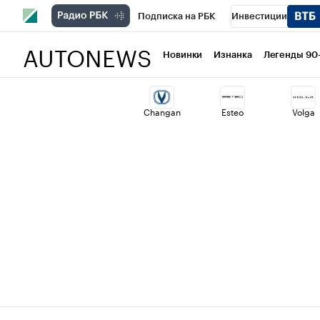
Подписка на РБК
Инвестиции
AUTONEWS
РБК Вино
Спорт
Школа управлени
Новинки
Изнанка
Легенды 90
Национальные проекты
Город
Ст
Changan
Esteo
Volga
Кредитные рейтинги
Франшизы
Политика
Экономика
Бизнес
Т