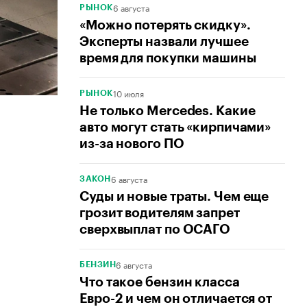
6 августа
РЫНОК
«Можно потерять скидку».
Эксперты назвали лучшее
время для покупки машины
10 июля
РЫНОК
Не только Mercedes. Какие
авто могут стать «кирпичами»
из-за нового ПО
6 августа
ЗАКОН
Суды и новые траты. Чем еще
грозит водителям запрет
сверхвыплат по ОСАГО
6 августа
БЕНЗИН
Что такое бензин класса
Евро-2 и чем он отличается от