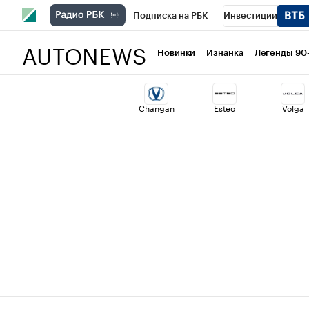
Подписка на РБК
Инвестиции
AUTONEWS
РБК Вино
Спорт
Школа управлени
Новинки
Изнанка
Легенды 90
Национальные проекты
Город
Ст
Changan
Esteo
Volga
Кредитные рейтинги
Франшизы
Политика
Экономика
Бизнес
Т