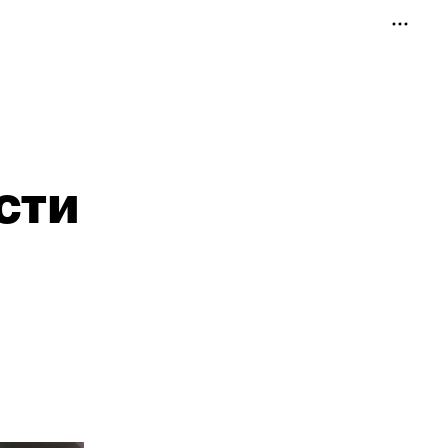
и
сти