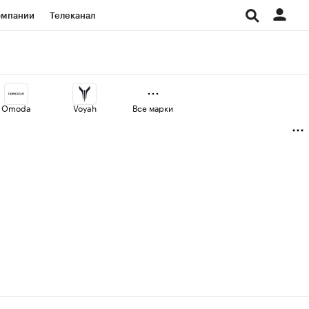
омпании
Телеканал
изионеры
дования
Omoda
Voyah
Все марки
Проверка контрагентов