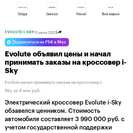
Volga
Jaecoo
Haval
Все марки
13 июля 2023
EVOLUTE I-SKY
Geely
Voyah
Omoda
Подписаться на РБК в Max
Evolute объявил цены и начал
Esteo
Changan
Lada
принимать заказы на кроссовер i-
Sky
Evolute начал принимать заказы на кроссовер i-
Sky за 4 млн руб.
Электрический кроссовер Evolute i-Sky
обзавелся ценником. Стоимость
автомобиля составляет 3 990 000 руб. с
учетом государственной поддержки