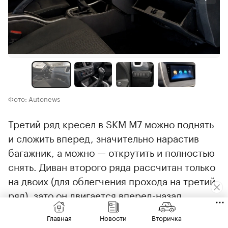
Фото: Autonews
Третий ряд кресел в SKM M7 можно поднять
и сложить вперед, значительно нарастив
багажник, а можно — открутить и полностью
снять. Диван второго ряда рассчитан только
на двоих (для облегчения прохода на третий
ряд), зато он двигается вперед-назад,
имеются и верхний, и нижний климатические
Главная
Новости
Вторичка
блоки с раздельными регулировками.