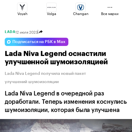
Voyah
Volga
Changan
Все марки
12 июля 2023
LADA
Jaecoo
Lada
Haval
Подписаться на РБК в Max
Lada Niva Legend оснастили
Esteo
Geely
Omoda
улучшенной шумоизоляцией
Lada Niva Legend получила новый пакет
улучшений шумоизоляции
Lada Niva Legend в очередной раз
доработали. Теперь изменения коснулись
шумоизоляции, которая была улучшена