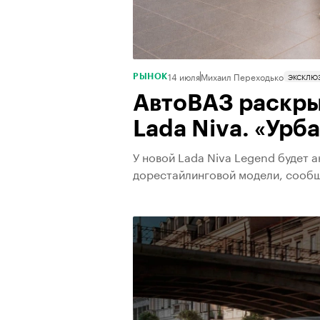
14 июля
Михаил Переходько
ЭКСКЛЮ
РЫНОК
АвтоВАЗ раскры
Lada Niva. «Урба
У новой Lada Niva Legend будет 
дорестайлинговой модели, сооб