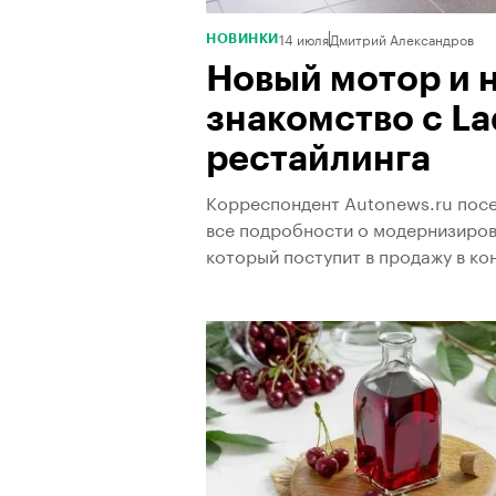
14 июля
Дмитрий Александров
НОВИНКИ
Новый мотор и н
знакомство с La
рестайлинга
Корреспондент Autonews.ru посе
все подробности о модернизиров
который поступит в продажу в ко