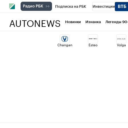
Подписка на РБК
Инвестиции
AUTONEWS
РБК Вино
Спорт
Школа управлени
Новинки
Изнанка
Легенды 90
Национальные проекты
Город
Ст
Changan
Esteo
Volga
Кредитные рейтинги
Франшизы
Политика
Экономика
Бизнес
Т