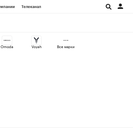
омпании
Телеканал
изионеры
дования
Omoda
Voyah
Все марки
Проверка контрагентов