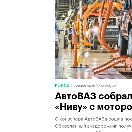
17 июля
Михаил Переходько
РЫНОК
АвтоВАЗ собрал
«Ниву» с моторо
С конвейера АвтоВАЗа сошла посл
Обновленный внедорожник получ