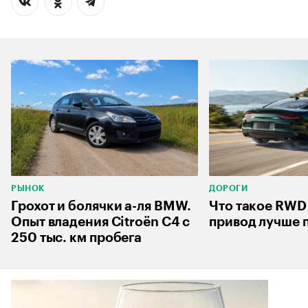
РЫНОК
ДОРОГИ
Грохот и болячки а-ля BMW.
Что такое RWD
Опыт владения Citroёn C4 с
привод лучше 
250 тыс. км пробега