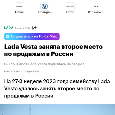
Haval
Changan
Esteo
Все марки
11 июля 2023
LADA
Volga
Voyah
Lada
Подписаться на РБК в Max
Lada Vesta заняла второе место
Omoda
Geely
Jaecoo
по продажам в России
С 3 по 9 июля Lada Vesta поднялась на второе
место по продажам
На 27-й неделе 2023 года семейству Lada
Vesta удалось занять второе место по
продажам в России