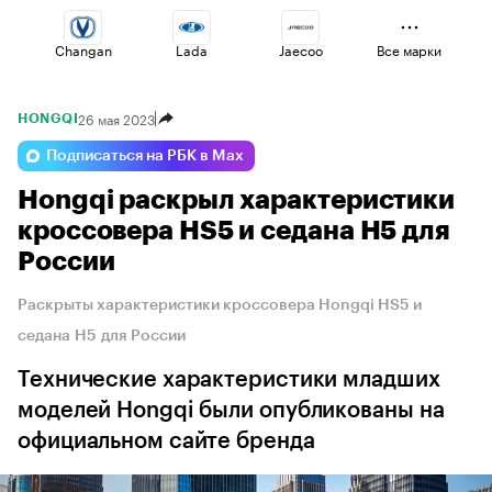
Changan
Lada
Jaecoo
Все марки
26 мая 2023
HONGQI
Haval
Volga
Voyah
Подписаться на РБК в Max
Hongqi раскрыл характеристики
Geely
Omoda
Esteo
кроссовера HS5 и седана H5 для
России
Раскрыты характеристики кроссовера Hongqi HS5 и
седана H5 для России
Технические характеристики младших
моделей Hongqi были опубликованы на
официальном сайте бренда