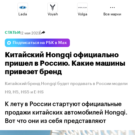
Lada
Voyah
Volga
Все марки
12 мая 2023
СТАТЬИ
Omoda
Haval
Jaecoo
Подписаться на РБК в Max
Китайский Hongqi официально
Changan
Geely
Esteo
пришел в Россию. Какие машины
привезет бренд
Китайский бренд Hongqi будет продавать в России модели
H9, H5, HS5 и E-HS
К лету в России стартуют официальные
продажи китайских автомобилей Hongqi.
Вот что они из себя представляют