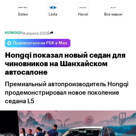
Esteo
Lada
Haval
Все марки
18 апреля 2023
HONGQI
Voyah
Jaecoo
Geely
Подписаться на РБК в Max
Hongqi показал новый седан для
Changan
Omoda
Volga
чиновников на Шанхайском
автосалоне
Премиальный автопроизводитель Hongqi
продемонстрировал новое поколение
седана L5