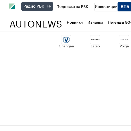
Подписка на РБК
Инвестиции
AUTONEWS
РБК Вино
Спорт
Школа управлени
Новинки
Изнанка
Легенды 90
Национальные проекты
Город
Ст
Changan
Esteo
Volga
Кредитные рейтинги
Франшизы
Политика
Экономика
Бизнес
Т