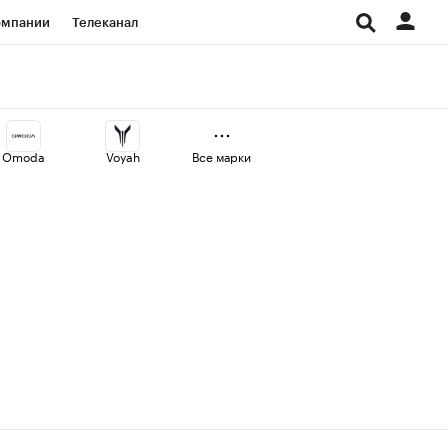
омпании
Телеканал
изионеры
дования
Omoda
Voyah
Все марки
Проверка контрагентов