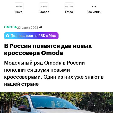
Haval
Jaecoo
Esteo
Все марки
22 марта 2023
OMODA
Changan
Lada
Geely
Подписаться на РБК в Max
В России появятся два новых
Volga
Voyah
Omoda
кроссовера Omoda
Модельный ряд Omoda в России
пополнится двумя новыми
кроссоверами. Один из них уже знают в
нашей стране