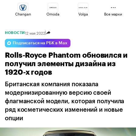
Changan
Omoda
Volga
Все марки
12 мая 2022
НОВОСТИ
Jaecoo
Voyah
Lada
Подписаться на РБК в Max
Rolls-Royce Phantom обновился и
Esteo
Geely
Haval
получил элементы дизайна из
1920-х годов
Британская компания показала
модернизированную версию своей
флагманской модели, которая получила
ряд косметических изменений и новые
опции