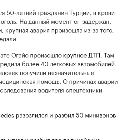
ся 50-летний гражданин Турции, в крови
оголь. На данный момент он задержан.
 крупная авария произошла из-за того,
едали.
тате Огайо произошло
крупное ДТП
. Там
редила более 40 легковых автомобилей.
человек получили незначительные
 медицинская помощь. О причинах аварии
асследования водителя спецтехники
edes разозлился и разбил 50 минивэнов
ль угнал и разбил две полицейские