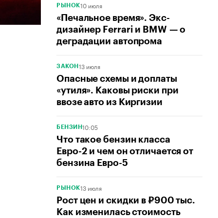
10 июля
РЫНОК
«Печальное время». Экс-
дизайнер Ferrari и BMW — о
деградации автопрома
13 июля
ЗАКОН
Опасные схемы и доплаты
«утиля». Каковы риски при
ввозе авто из Киргизии
10:05
БЕНЗИН
Что такое бензин класса
Евро-2 и чем он отличается от
бензина Евро-5
13 июля
РЫНОК
Рост цен и скидки в ₽900 тыс.
Как изменилась стоимость