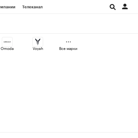
омпании
Телеканал
изионеры
дования
Omoda
Voyah
Все марки
Проверка контрагентов