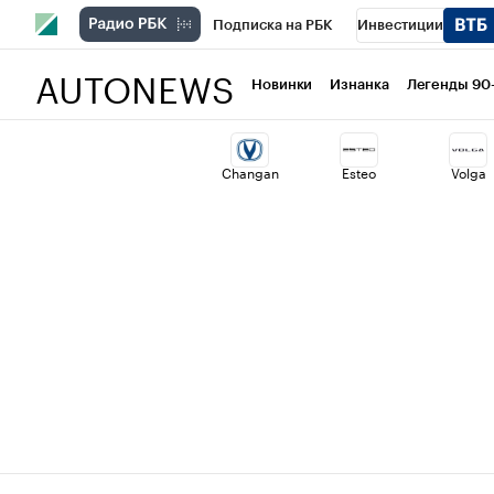
Подписка на РБК
Инвестиции
AUTONEWS
РБК Вино
Спорт
Школа управлени
Новинки
Изнанка
Легенды 90
Национальные проекты
Город
Ст
Changan
Esteo
Volga
Кредитные рейтинги
Франшизы
Политика
Экономика
Бизнес
Т