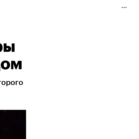
ры
дом
торого