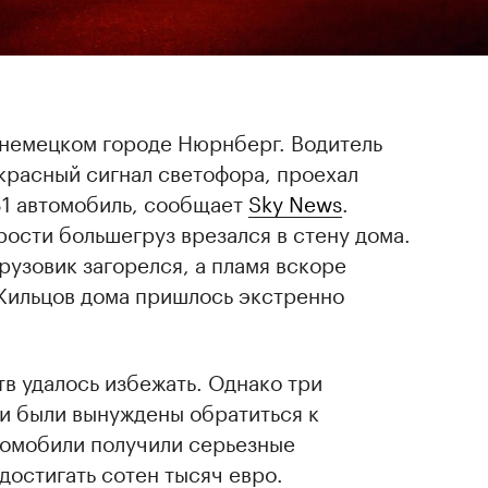
немецком городе Нюрнберг. Водитель
красный сигнал светофора, проехал
31 автомобиль, сообщает
Sky News
.
рости большегруз врезался в стену дома.
рузовик загорелся, а пламя вскоре
 Жильцов дома пришлось экстренно
тв удалось избежать. Однако три
ми были вынуждены обратиться к
томобили получили серьезные
остигать сотен тысяч евро.