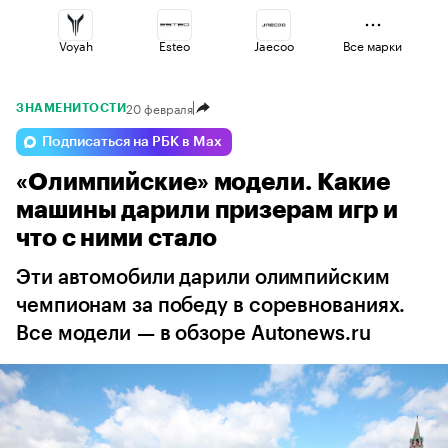
Voyah
Esteo
Jaecoo
Все марки
20 февраля
ЗНАМЕНИТОСТИ
Volga
Lada
Haval
Подписаться на РБК в Max
«Олимпийские» модели. Какие
Geely
Changan
Omoda
машины дарили призерам игр и
что с ними стало
Эти автомобили дарили олимпийским
чемпионам за победу в соревнованиях.
Все модели — в обзоре Autonews.ru