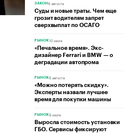
6 августа
ЗАКОН
Суды и новые траты. Чем еще
грозит водителям запрет
сверхвыплат по ОСАГО
10 июля
РЫНОК
«Печальное время». Экс-
дизайнер Ferrari и BMW — о
деградации автопрома
6 августа
РЫНОК
«Можно потерять скидку».
Эксперты назвали лучшее
время для покупки машины
9 июля
РЫНОК
Выросла стоимость установки
ГБО. Сервисы фиксируют