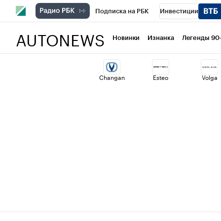
Подписка на РБК
Инвестиции
AUTONEWS
РБК Вино
Спорт
Школа управлени
Новинки
Изнанка
Легенды 90
Национальные проекты
Город
Ст
Changan
Esteo
Volga
Кредитные рейтинги
Франшизы
Политика
Экономика
Бизнес
Т