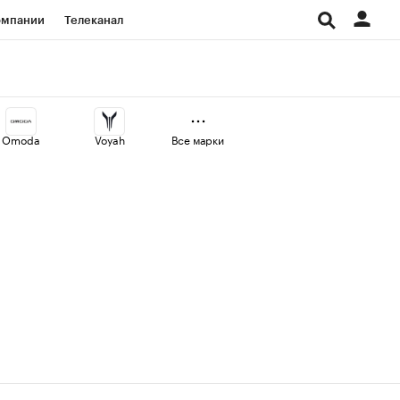
омпании
Телеканал
изионеры
дования
Omoda
Voyah
Все марки
Проверка контрагентов