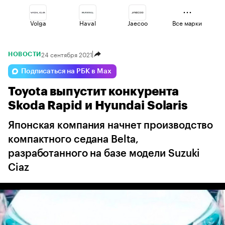
Volga
Haval
Jaecoo
Все марки
24 сентября 2021
НОВОСТИ
Changan
Geely
Voyah
Подписаться на РБК в Max
Toyota выпустит конкурента
Lada
Omoda
Esteo
Skoda Rapid и Hyundai Solaris
Японская компания начнет производство
компактного седана Belta,
разработанного на базе модели Suzuki
Ciaz