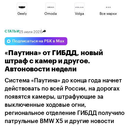
Geely
Omoda
Volga
Все марки
25 июля 2021
СТАТЬИ
Voyah
Jaecoo
Esteo
Подписаться на РБК в Max
«Паутина» от ГИБДД, новый
Lada
Changan
Haval
штраф с камер и другое.
Автоновости недели
Система «Паутина» до конца года начнет
действовать по всей России, на дорогах
появятся камеры, штрафующие за
выключенные ходовые огни,
региональное отделение ГИБДД получило
патрульные BMW X5 и другие новости