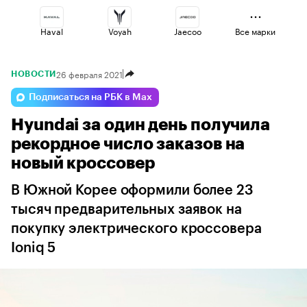
Haval
Voyah
Jaecoo
Все марки
26 февраля 2021
НОВОСТИ
Lada
Esteo
Omoda
Подписаться на РБК в Max
Hyundai за один день получила
Changan
Geely
Volga
рекордное число заказов на
новый кроссовер
В Южной Корее оформили более 23
тысяч предварительных заявок на
покупку электрического кроссовера
Ioniq 5