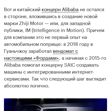
Вот и китайский
концерн Alibaba
не остался
в стороне, вложившись в создание новой
марки Zhiji Motor — или, для западной
публики, IM (Intelligence in Motion). Причем
для компании это не первый опыт на
автомобильном поприще: в 2018 году в
Гуаньчжоу заработал
вендомат с
настоящими «Фордами»
, а начиная с 2015-го
00:00
/
00:00
Alibaba помогал концерну SAIC создавать
машины с интегрированными интернет-
сервисами. Так что следующий шаг выглядит
абсолютно логично.