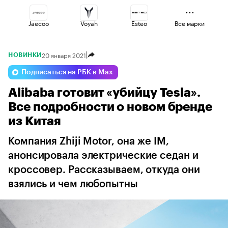
Jaecoo
Voyah
Esteo
Все марки
20 января 2021
НОВИНКИ
Haval
Lada
Volga
Подписаться на РБК в Max
Alibaba готовит «убийцу Tesla».
Geely
Omoda
Changan
Все подробности о новом бренде
из Китая
Компания Zhiji Motor, она же IM,
анонсировала электрические седан и
кроссовер. Рассказываем, откуда они
взялись и чем любопытны