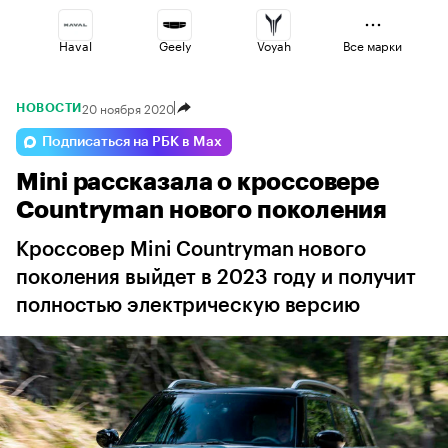
Haval
Geely
Voyah
Все марки
20 ноября 2020
НОВОСТИ
Esteo
Volga
Jaecoo
Подписаться на РБК в Max
Mini рассказала о кроссовере
Changan
Omoda
Lada
Countryman нового поколения
Кроссовер Mini Countryman нового
поколения выйдет в 2023 году и получит
полностью электрическую версию