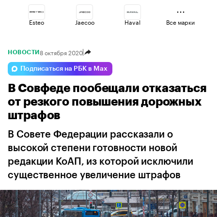
Esteo
Jaecoo
Haval
Все марки
8 октября 2020
НОВОСТИ
Omoda
Geely
Lada
Подписаться на РБК в Max
В Совфеде пообещали отказаться
Volga
Voyah
Changan
от резкого повышения дорожных
штрафов
В Совете Федерации рассказали о
высокой степени готовности новой
редакции КоАП, из которой исключили
существенное увеличение штрафов