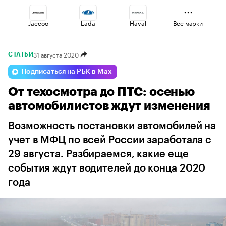
Jaecoo
Lada
Haval
Все марки
31 августа 2020
СТАТЬИ
Changan
Geely
Omoda
Подписаться на РБК в Max
От техосмотра до ПТС: осенью
Voyah
Esteo
Volga
автомобилистов ждут изменения
Возможность постановки автомобилей на
учет в МФЦ по всей России заработала с
29 августа. Разбираемся, какие еще
события ждут водителей до конца 2020
года