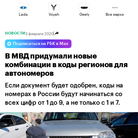
Lada
Voyah
Geely
Все марки
3 февраля 2020
НОВОСТИ
Changan
Esteo
Omoda
Подписаться на РБК в Max
В МВД придумали новые
Haval
Jaecoo
Volga
комбинации в коды регионов для
автономеров
Если документ будет одобрен, коды на
номерах в России будут начинаться со
всех цифр от 1 до 9, а не только с 1 и 7.