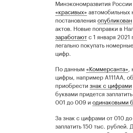
Минэкономразвития России 
«красивых»
автомобильных 
постановления
опубликован
актов. Новые поправки в Н
заработают
с 1 января 2021 
легально покупать номерные
цифр.
По данным
«Коммерсанта»
,
цифры, например А111АА, о
приобрести
знак с цифрами
буквами придется заплатить
001 до 009 и
одинаковыми 
За знак с цифрами от 010 д
заплатить 150 тыс. рублей. 