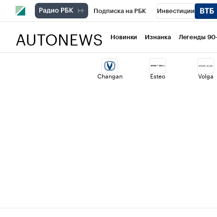
Подписка на РБК
Инвестиции
AUTONEWS
РБК Вино
Спорт
Школа управлени
Новинки
Изнанка
Легенды 90
Национальные проекты
Город
Ст
Changan
Esteo
Volga
Кредитные рейтинги
Франшизы
Проверка контрагентов
Политика