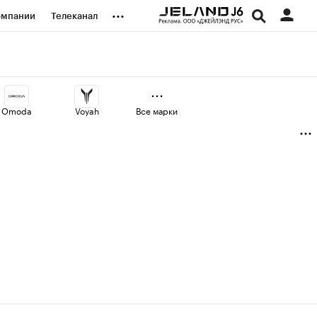
...
омпании
Телеканал
изионеры
дования
Omoda
Voyah
Все марки
наличной валюты