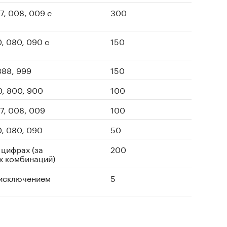
7, 008, 009 с
300
0, 080, 090 с
150
 888, 999
150
0, 800, 900
100
7, 008, 009
100
0, 080, 090
50
 цифрах (за
200
х комбинаций)
 исключением
5