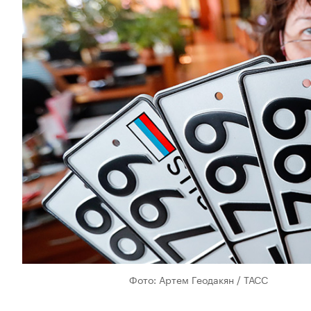
Фото: Артем Геодакян / ТАСС