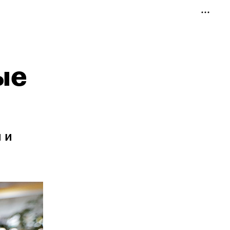
ые
 и