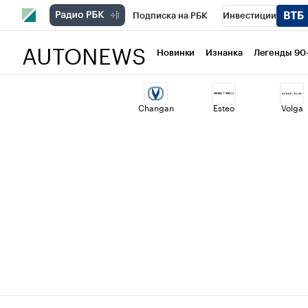
Подписка на РБК
Инвестиции
AUTONEWS
РБК Вино
Спорт
Школа управлени
Новинки
Изнанка
Легенды 90
Национальные проекты
Город
Ст
Changan
Esteo
Volga
Кредитные рейтинги
Франшизы
Политика
Экономика
Бизнес
Т