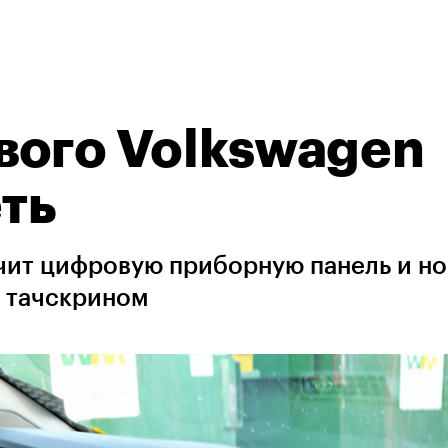
вого Volkswagen
еть
чит цифровую приборную панель и н
 тачскрином