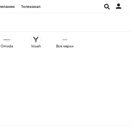
омпании
Телеканал
изионеры
дования
Omoda
Voyah
Все марки
Проверка контрагентов