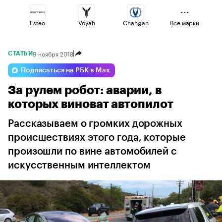
Esteo
Voyah
Changan
Все марки
9 ноября 2018
СТАТЬИ
Lada
Volga
Geely
Подписаться на РБК в Max
За рулем робот: аварии, в
Haval
Jaecoo
Omoda
которых виноват автопилот
Рассказываем о громких дорожных
происшествиях этого года, которые
произошли по вине автомобилей с
искусственным интеллектом