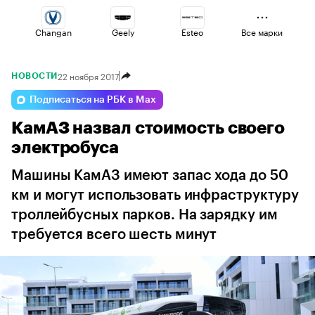
Changan
Geely
Esteo
Все марки
22 ноября 2017
НОВОСТИ
Volga
Jaecoo
Voyah
Подписаться на РБК в Max
КамАЗ назвал стоимость своего
Haval
Lada
Omoda
электробуса
Машины КамАЗ имеют запас хода до 50
км и могут использовать инфраструктуру
троллейбусных парков. На зарядку им
требуется всего шесть минут