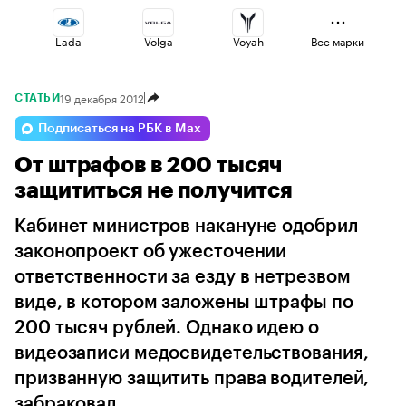
Lada
Volga
Voyah
Все марки
19 декабря 2012
СТАТЬИ
Haval
Omoda
Jaecoo
Подписаться на РБК в Max
От штрафов в 200 тысяч
Esteo
Geely
Changan
защититься не получится
Кабинет министров накануне одобрил
законопроект об ужесточении
ответственности за езду в нетрезвом
виде, в котором заложены штрафы по
200 тысяч рублей. Однако идею о
видеозаписи медосвидетельствования,
призванную защитить права водителей,
забраковал...