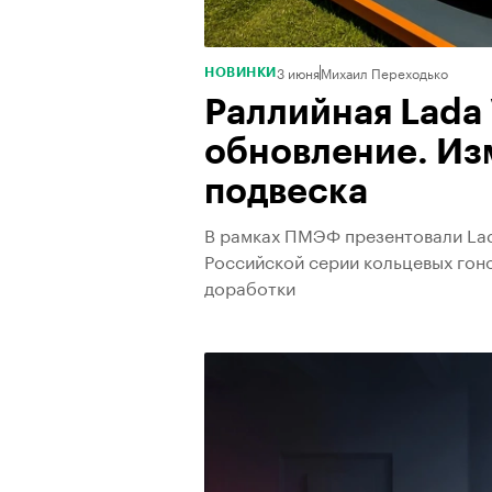
3 июня
Михаил Переходько
НОВИНКИ
Раллийная Lada 
обновление. Из
подвеска
В рамках ПМЭФ презентовали Lad
Российской серии кольцевых гон
доработки