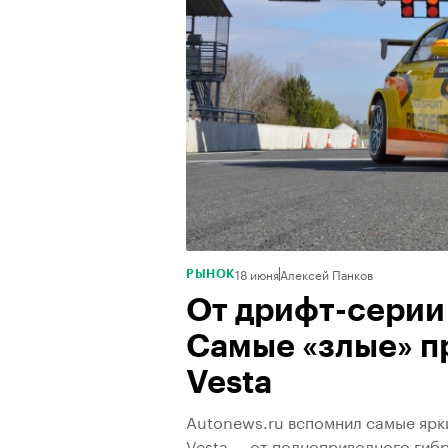
18 июня
Алексей Панков
РЫНОК
От дрифт-серии
Самые «злые» п
Vestа
Autonews.ru вспомнил самые ярк
Vesta — от полноприводного гибр