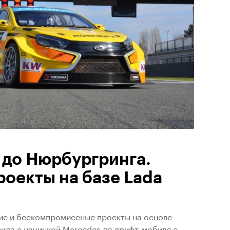
 до Нюрбургринга.
роекты на базе Lada
ие и бескомпромиссные проекты на основе
ида с начинкой Mercedes до дрифт-мобиля с