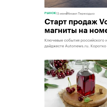
13 июня
Михаил Переходько
РЫНОК
Старт продаж Vo
магниты на ном
Ключевые события российского 
дайджесте Autonews.ru. Коротко