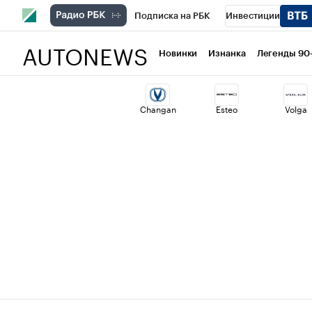
Подписка на РБК
Инвестиции
AUTONEWS
РБК Вино
Спорт
Школа управлени
Новинки
Изнанка
Легенды 90
Национальные проекты
Город
Ст
Changan
Esteo
Volga
Кредитные рейтинги
Франшизы
Проверка контрагентов
Политика