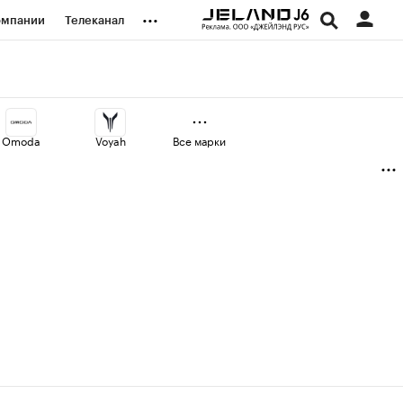
...
омпании
Телеканал
изионеры
дования
Omoda
Voyah
Все марки
наличной валюты