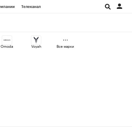
омпании
Телеканал
изионеры
дования
Omoda
Voyah
Все марки
Проверка контрагентов