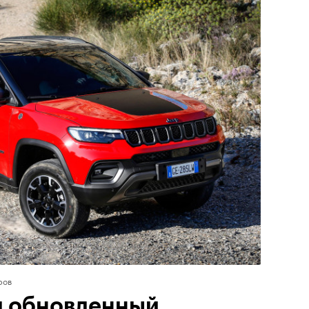
ров
л обновленный