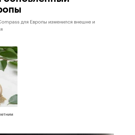
ропы
Compass для Европы изменился внешне и
ня
летним