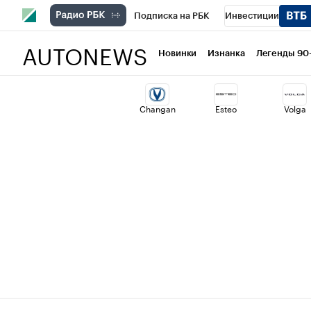
Подписка на РБК
Инвестиции
AUTONEWS
РБК Вино
Спорт
Школа управлени
Новинки
Изнанка
Легенды 90
Национальные проекты
Город
Ст
Changan
Esteo
Volga
Кредитные рейтинги
Франшизы
Политика
Экономика
Бизнес
Т