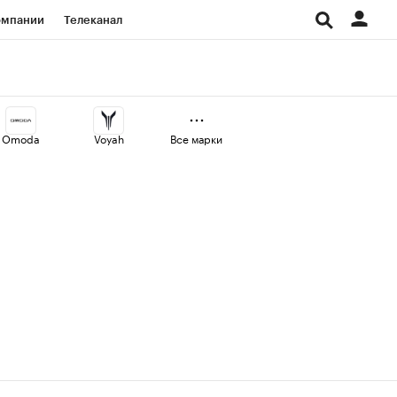
омпании
Телеканал
изионеры
дования
Omoda
Voyah
Все марки
Проверка контрагентов