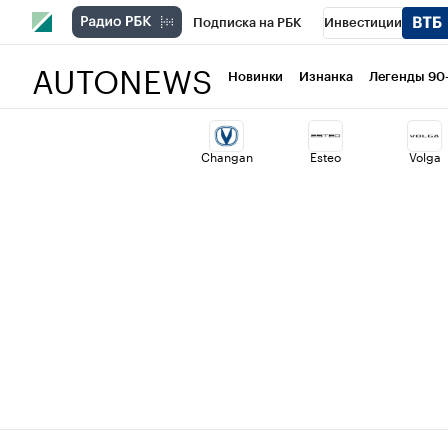
Подписка на РБК
Инвестиции
AUTONEWS
РБК Вино
Спорт
Школа управлени
Новинки
Изнанка
Легенды 90
Национальные проекты
Город
Ст
Changan
Esteo
Volga
Кредитные рейтинги
Франшизы
Политика
Экономика
Бизнес
Т