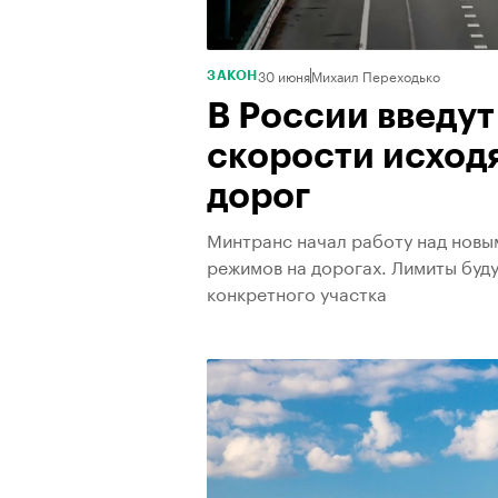
30 июня
Михаил Переходько
ЗАКОН
В России введу
скорости исходя
дорог
Минтранс начал работу над новы
режимов на дорогах. Лимиты буду
конкретного участка