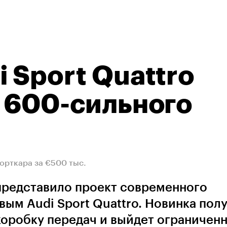
 Sport Quattro
е 600-сильного
порткара за €500 тыс.
представило проект современного
вым Audi Sport Quattro. Новинка пол
 коробку передач и выйдет ограничен