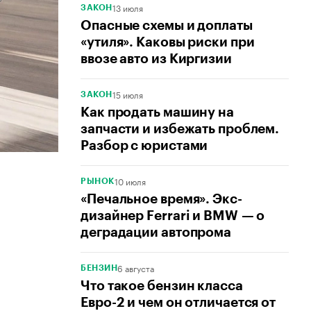
13 июля
ЗАКОН
Опасные схемы и доплаты
«утиля». Каковы риски при
ввозе авто из Киргизии
15 июля
ЗАКОН
Как продать машину на
запчасти и избежать проблем.
Разбор с юристами
10 июля
РЫНОК
«Печальное время». Экс-
дизайнер Ferrari и BMW — о
деградации автопрома
6 августа
БЕНЗИН
Что такое бензин класса
Евро-2 и чем он отличается от