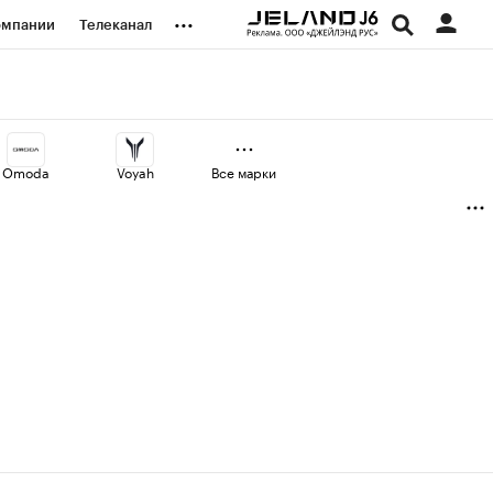
...
омпании
Телеканал
изионеры
дования
Omoda
Voyah
Все марки
наличной валюты