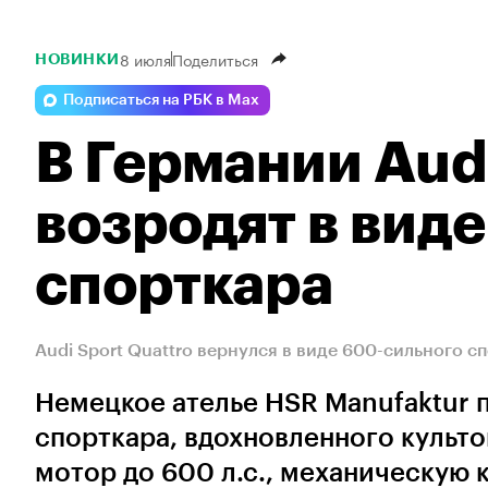
8 июля
Поделиться
НОВИНКИ
Подписаться на РБК в Max
В Германии Audi
возродят в вид
спорткара
Audi Sport Quattro вернулся в виде 600-сильного с
Немецкое ателье HSR Manufaktur 
спорткара, вдохновленного культо
мотор до 600 л.с., механическую