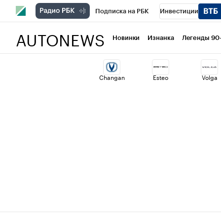
Подписка на РБК
Инвестиции
AUTONEWS
РБК Вино
Спорт
Школа управлени
Новинки
Изнанка
Легенды 90
Национальные проекты
Город
Ст
Changan
Esteo
Volga
Кредитные рейтинги
Франшизы
Проверка контрагентов
Политика